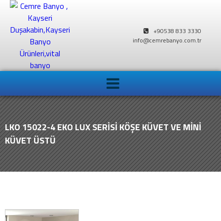
+90538 833 3330
info@cemrebanyo.com.tr
LKO 15022-4 EKO LUX SERİSİ KÖŞE KÜVET VE MİNİ
KÜVET ÜSTÜ