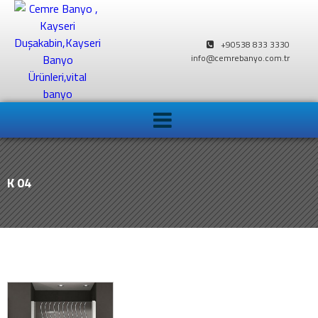
+90538 833 3330
info@cemrebanyo.com.tr
K 04