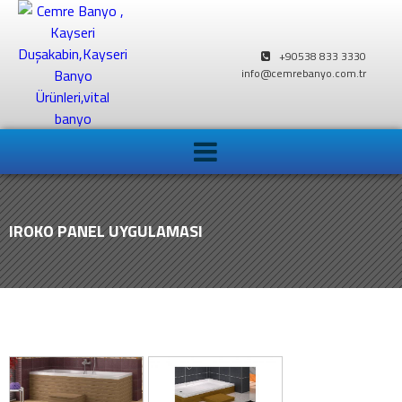
+90538 833 3330
info@cemrebanyo.com.tr
IROKO PANEL UYGULAMASI