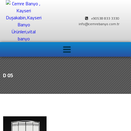
+90538 833 3330
info@cemrebanyo.com.tr
D 05