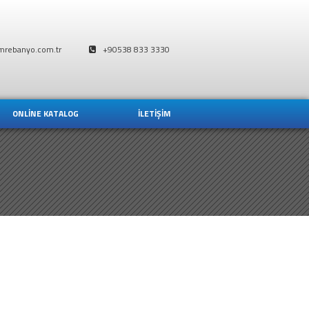
mrebanyo.com.tr
+90538 833 3330
ONLİNE KATALOG
İLETİŞİM